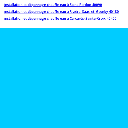
installation et dépannage chauffe eau à Saint-Perdon 40090
installation et dépannage chauffe eau à Rivière-Saas-et-Gourby 40180
installation et dépannage chauffe eau à Carcarès-Sainte-Croix 40400